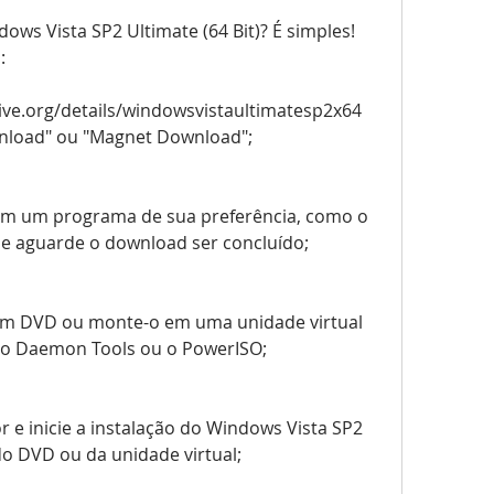
ws Vista SP2 Ultimate (64 Bit)? É simples! 
:
hive.org/details/windowsvistaultimatesp2x64  
wnload" ou "Magnet Download";
om um programa de sua preferência, como o 
, e aguarde o download ser concluído;
um DVD ou monte-o em uma unidade virtual 
 Daemon Tools ou o PowerISO;
 e inicie a instalação do Windows Vista SP2 
 do DVD ou da unidade virtual;