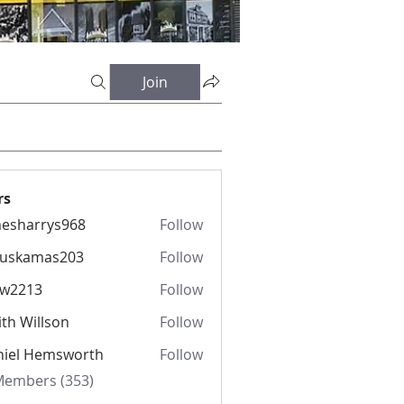
Join
rs
esharrys968
Follow
rrys968
fuskamas203
Follow
amas203
iw2213
Follow
13
th Willson
Follow
niel Hemsworth
Follow
 Members (353)