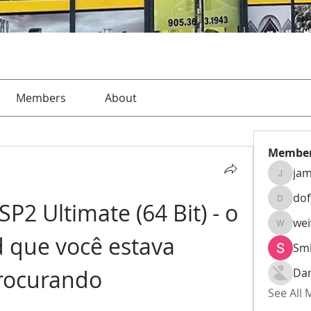
Members
About
Membe
jam
jamesha
do
P2 Ultimate (64 Bit) - o 
dofusk
we
weiw22
 que você estava 
Smi
rocurando
Da
See All